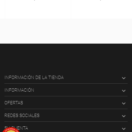

INFORMACIÓN DE LA TIENDA

INFORMACIÓN

OFERTAS

REDES SOCIALES

SU CUENTA