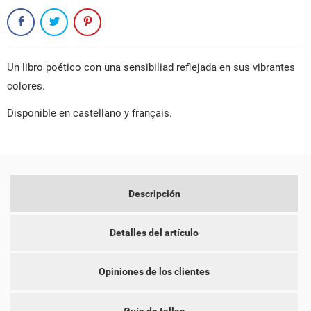
Un libro poético con una sensibiliad reflejada en sus vibrantes
colores.
CREAR LISTA DE DESEOS
Disponible en castellano y français.
INICIAR SESIÓN
NOMBRE DE LA LISTA DE DESEOS
DEBE INICIAR SESIÓN PARA GUARDAR PRODUCTOS EN SU
MI LISTA DE DESEOS
LISTA DE DESEOS.
add_circle_outline
CREAR NUEVA LISTA
Descripción
CANCELAR
INICIAR SESIÓN
CANCELAR
CREAR LISTA DE DESEOS
Detalles del artículo
Opiniones de los clientes
Guía de tallas