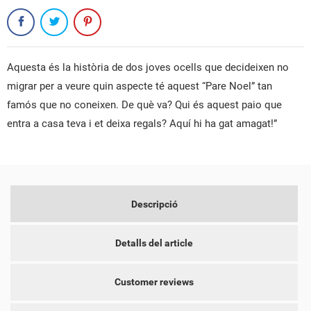
Aquesta és la història de dos joves ocells que decideixen no
CREAR UNA LLISTA DE DESITJOS
migrar per a veure quin aspecte té aquest “Pare Noel” tan
CONNECTAR-SE
famós que no coneixen. De què va? Qui és aquest paio que
NOM DE LA LLISTA DE DESITJOS
entra a casa teva i et deixa regals? Aquí hi ha gat amagat!”
PER A DESAR ELS PRODUCTES A LA VOSTRA LLISTA DE
LES MEVES LLISTES DE DESITJOS
DESITJOS, HEU DE CONNECTAR-VOS.
add_circle_outline
CREAR UNA LLISTA NOVA
CANCEL·LAR
CONNECTAR-SE
CREAR UNA LLISTA DE
CANCEL·LAR
Descripció
DESITJOS
Detalls del article
Customer reviews