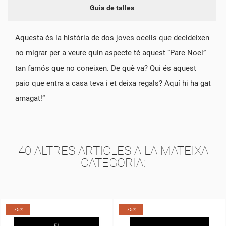
Guia de talles
Aquesta és la història de dos joves ocells que decideixen
no migrar per a veure quin aspecte té aquest “Pare Noel”
tan famós que no coneixen. De què va? Qui és aquest
paio que entra a casa teva i et deixa regals? Aquí hi ha gat
amagat!”
40 ALTRES ARTICLES A LA MATEIXA
CATEGORIA:
-75%
-75%