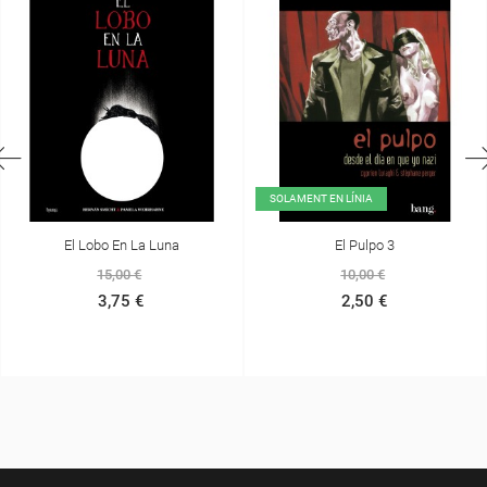
SOLAMENT EN LÍNIA
El Pulpo 3
Miga, Sota Els Núvols
10,00 €
10,00 €
2,50 €
2,50 €