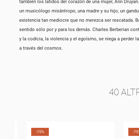
también los latidos del corazón de una mujer, Ann Druyan
CR
un musicólogo misántropo, una madre y su hijo, un gandul 
CO
existencia tan mediocre que no merezca ser rescatada. Ba
sentido sólo por y para los demás. Charles Berberian con
NO
PE
LE
CO
y la codicia, la violencia y el egoísmo, se niega a perde
a través del cosmos.
40 ALT
-75%
-75%