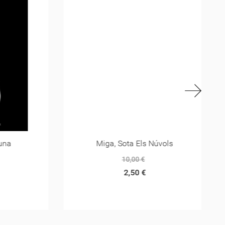
Miga, Sota Els Núvols
10,00 €
2,50 €