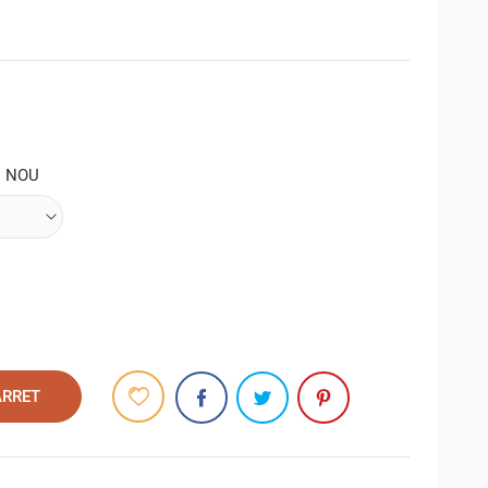
: NOU
ARRET