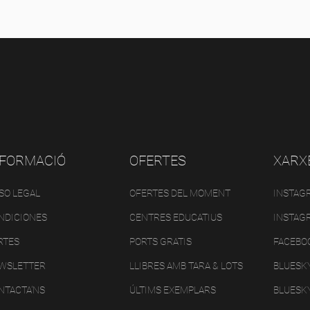
NFORMACIÓ
OFERTES
XARX
ISO LEGAL
OFERTES DEL MOMENT
INSTAG
NDICIONES
CENTRES EDUCATIUS
INSTAG
RTES
PORTS GRATIS
FACEBO
WSLETTER
LLIBRES AMB TARA & LOTS
BLUESK
NTACTA'NS
ÚLTIMS EXEMPLARS
BLUESK