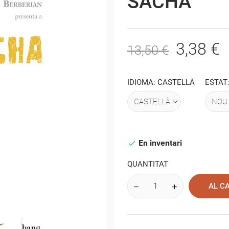
SACHA
3,38 €
13,50 €
IDIOMA: CASTELLÀ
ESTAT
En inventari

QUANTITAT
AL C