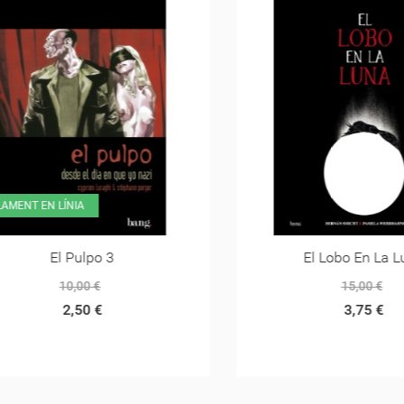
NT EN LÍNIA
El Pulpo 3
El Lobo En La Luna
10,00 €
15,00 €
2,50 €
3,75 €