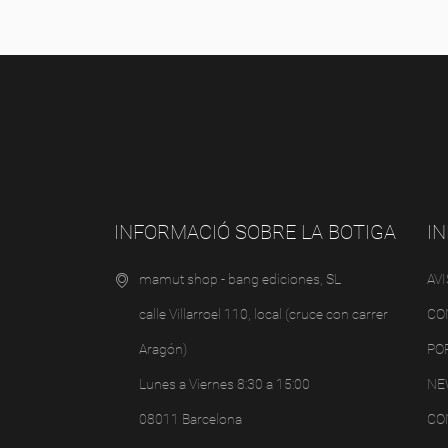
INFORMACIÓ SOBRE LA BOTIGA
I
mamut shop - bang ediciones, SL
AV
calle Villarroel 110, local (cruce con carrer
CO
Aragón)
PO
Lunes a Viernes 8:30 a 15:00
NE
08011 Barcelona
CO