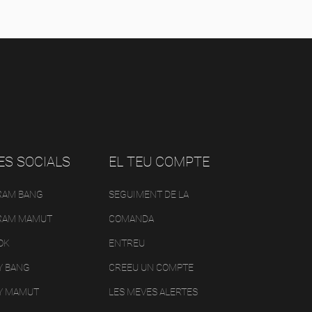
ES SOCIALS
EL TEU COMPTE
RAM BANG
SEGUIMENT DE LA
RAM MAMUT
COMANDA
OK
ENTREU
Y BANG
CREEU UN COMPTE
Y MAMUT
LES MEVES ALERTES