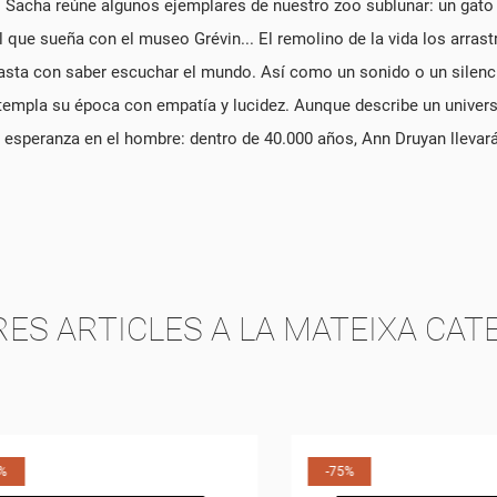
. Sacha reúne algunos ejemplares de nuestro zoo sublunar: un gato
EAR UNA LLISTA DE DESITJOS
que sueña con el museo Grévin... El remolino de la vida los arrastr
NNECTAR-SE
sta con saber escuchar el mundo. Así como un sonido o un silencio 
templa su época con empatía y lucidez. Aunque describe un univers
M DE LA LLISTA DE DESITJOS
R A DESAR ELS PRODUCTES A LA VOSTRA LLISTA DE DESITJOS, HEU DE
S MEVES LLISTES DE DESITJOS
NNECTAR-VOS.
r la esperanza en el hombre: dentro de 40.000 años, Ann Druyan llev
add_circle_outline
CREAR UNA LLISTA NO
CANCEL·LAR
CONNECTAR-SE
CANCEL·LAR
CREAR UNA LLISTA DE DESITJOS
RES ARTICLES A LA MATEIXA CAT
-75%