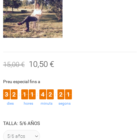
(1 reseñas)
10,50 €
15,00 €
Preu especial fins a
3
2
1
1
4
2
2
1
:
:
:
dies
hores
minuts
segons
TALLA: 5/6 AÑOS