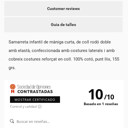
add_circle_outline
CREAR UNA LLISTA NOVA
Customer reviews
CANCEL·LAR
CONNECTAR-SE
CREAR UNA LLISTA DE
CANCEL·LAR
DESITJOS
Guia de talles
Samarreta infantil de màniga curta, de coll rodó doble
amb elastà, confeccionada amb costures laterals i amb
cobreix costures reforçat en coll. 100% cotó, punt llis, 155
grs.
10
/
10
MOSTRAR CERTIFICADO
Basado en 1 reseñas
Control y calidad