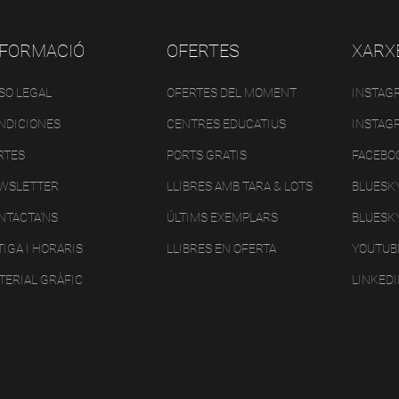
NFORMACIÓ
OFERTES
XARX
ISO LEGAL
OFERTES DEL MOMENT
INSTAG
NDICIONES
CENTRES EDUCATIUS
INSTAG
RTES
PORTS GRATIS
FACEBO
WSLETTER
LLIBRES AMB TARA & LOTS
BLUESK
NTACTA'NS
ÚLTIMS EXEMPLARS
BLUESK
IGA I HORARIS
LLIBRES EN OFERTA
YOUTUB
TERIAL GRÀFIC
LINKED