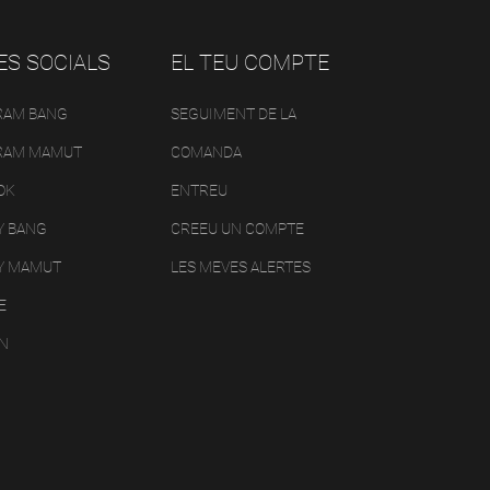
ES SOCIALS
EL TEU COMPTE
RAM BANG
SEGUIMENT DE LA
RAM MAMUT
COMANDA
OK
ENTREU
Y BANG
CREEU UN COMPTE
Y MAMUT
LES MEVES ALERTES
E
IN