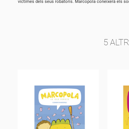
víctimes dels seus robatoris. Marcopola coneixerà els sorpr
NO
PE
LE
CO
5 ALT