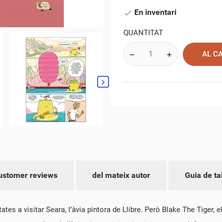
En inventari

QUANTITAT
AL C
ustomer reviews
del mateix autor
Guia de ta
EAR UNA LLISTA DE DESITJOS
NNECTAR-SE
es a visitar Seara, l’àvia pintora de Llibre. Però Blake The Tiger, el 