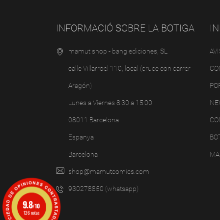
INFORMACIÓ SOBRE LA BOTIGA
I
mamut shop - bang ediciones, SL
AV
calle Villarroel 110, local (cruce con carrer
CO
Aragón)
PO
Lunes a Viernes 8:30 a 15:00
NE
08011 Barcelona
CO
Espanya
BOT
Barcelona
MA
shop@mamutcomics.com
930278850 (whatsapp)
9.8
/10
126 notas