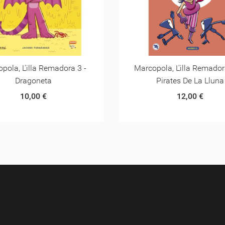
SOLAMENT EN LÍNIA
ola, L'illa Remadora 2- El
Camiseta Marcopol
Pirates De La Lluna
9,99 €
12,00 €
6,99 €