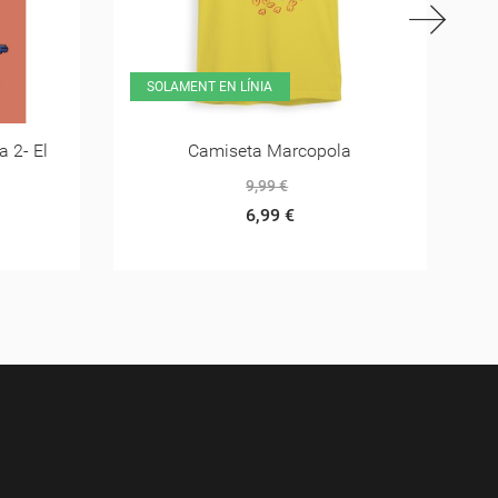
a
Marcopola 5, Terra Endins
12,00 €