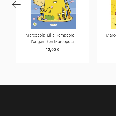
Marcopola, L'illa Remadora 3 -
Marcop
Dragoneta
10,00 €