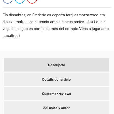
Els dissabtes, en Frederic es deperta tard, esmorza xocolata,
dibuixa molt i juga al tennis amb els seus amics... tot i que a
CREAR UNA LLISTA DE DESITJOS
vegades, el joc es complica més del compte.Véns a jugar amb
CONNECTAR-SE
nosaltres?
NOM DE LA LLISTA DE DESITJOS
PER A DESAR ELS PRODUCTES A LA VOSTRA LLISTA DE
LES MEVES LLISTES DE DESITJOS
DESITJOS, HEU DE CONNECTAR-VOS.
add_circle_outline
CREAR UNA LLISTA NOVA
CANCEL·LAR
CONNECTAR-SE
Descripció
CREAR UNA LLISTA DE
CANCEL·LAR
DESITJOS
Detalls del article
Customer reviews
del mateix autor