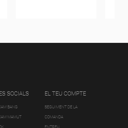
7,50 €
ES SOCIALS
EL TEU COMPTE
RAM BANG
SEGUIMENT DE LA
RAM MAMUT
COMANDA
OK
ENTREU