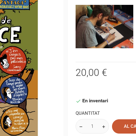
20,00 €
En inventari

QUANTITAT
AL C