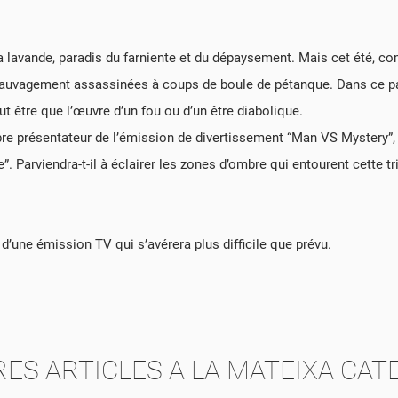
a lavande, paradis du farniente et du dépaysement. Mais cet été, co
EAR UNA LLISTA DE DESITJOS
 sauvagement assassinées à coups de boule de pétanque. Dans ce pay
NNECTAR-SE
ut être que l’œuvre d’un fou ou d’un être diabolique.
M DE LA LLISTA DE DESITJOS
R A DESAR ELS PRODUCTES A LA VOSTRA LLISTA DE DESITJOS, HEU DE
S MEVES LLISTES DE DESITJOS
bre présentateur de l’émission de divertissement “Man VS Mystery”
NNECTAR-VOS.
 Parviendra-t-il à éclairer les zones d’ombre qui entourent cette tr
add_circle_outline
CREAR UNA LLISTA NO
CANCEL·LAR
CONNECTAR-SE
CANCEL·LAR
CREAR UNA LLISTA DE DESITJOS
 d’une émission TV qui s’avérera plus difficile que prévu.
RES ARTICLES A LA MATEIXA CAT