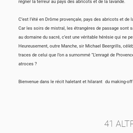
régner la terreur au pays des abricots et de la lavande.
C’est l’été en Drôme provençale, pays des abricots et de l
CR
Car les soirs de mistral, les étrangères de passage sont
CO
au domaine du sacré, c’est une véritable hérésie qui ne pe
NO
PE
LE
Heureusement, outre Manche, sir Michael Beergrills, célè
CO
traces de celui que l’on a surnommé “L’enragé de Provence”.
atroces ?
Bienvenue dans le récit haletant et hilarant du making-off
41 ALT