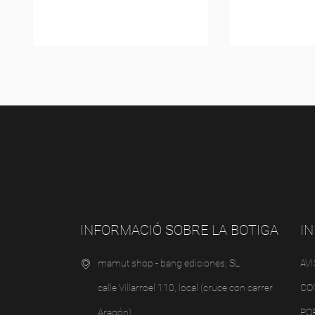
INFORMACIÓ SOBRE LA BOTIGA
I
mamut shop - bang ediciones, SL
AV
calle Villarroel 110, local (cruce con carrer
CO
Aragón)
PO