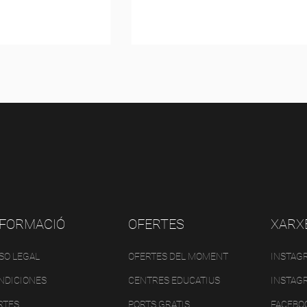
NFORMACIÓ
OFERTES
XARX
ISO LEGAL
OFERTES DEL MOMENT
INSTAG
NDICIONES
CENTRES EDUCATIUS
INSTAG
RTES
PORTS GRATIS
FACEBO