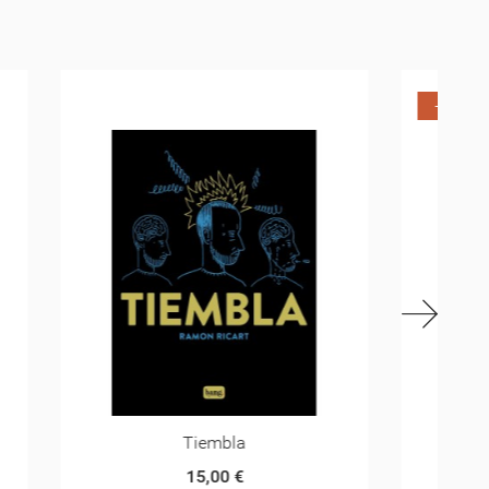
-70%
Lipanda -2-
25,00 €