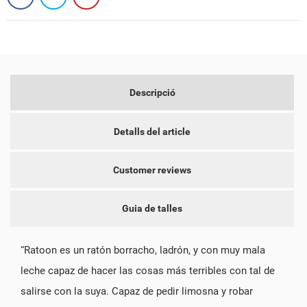
CREAR UNA LLISTA DE DESITJOS
CONNECTAR-SE
NOM DE LA LLISTA DE DESITJOS
PER A DESAR ELS PRODUCTES A LA VOSTRA LLISTA DE
LES MEVES LLISTES DE DESITJOS
Descripció
DESITJOS, HEU DE CONNECTAR-VOS.
add_circle_outline
CREAR UNA LLISTA NOVA
Detalls del article
CANCEL·LAR
CONNECTAR-SE
CREAR UNA LLISTA DE
CANCEL·LAR
DESITJOS
Customer reviews
Guia de talles
“Ratoon es un ratón borracho, ladrón, y con muy mala
leche capaz de hacer las cosas más terribles con tal de
salirse con la suya. Capaz de pedir limosna y robar