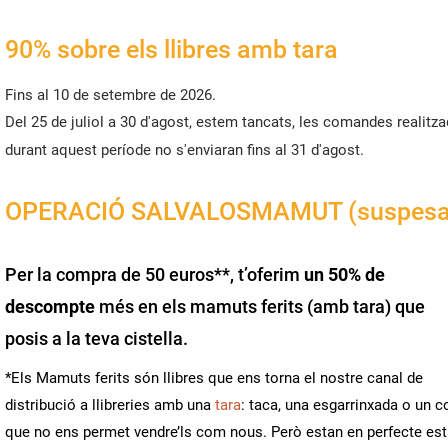
90% sobre els llibres amb tara
Fins al 10 de setembre de 2026.
Del 25 de juliol a 30 d'agost, estem tancats, les comandes realitz
durant aquest període no s'enviaran fins al 31 d'agost.
OPERACIÓ SALVALOSMAMUT (suspesa
Per la compra de 50 euros**, t’oferim
un 50% de
descompte
més
en els mamuts ferits (amb tara) que
posis a la teva cistella.
*Els Mamuts ferits són llibres que ens torna el nostre canal de
distribució a llibreries amb una
tara
: taca, una esgarrinxada o un c
EAR UNA LLISTA DE DESITJOS
que no ens permet vendre’ls com nous. Però estan en perfecte est
NNECTAR-SE