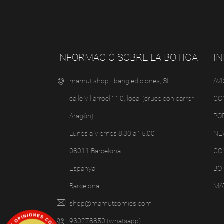
INFORMACIÓ SOBRE LA BOTIGA
I
mamut shop - bang ediciones, SL
AV
calle Villarroel 110, local (cruce con carrer
CO
Aragón)
PO
Lunes a Viernes 8:30 a 15:00
NE
08011 Barcelona
CO
Espanya
BOT
Barcelona
MA
shop@mamutcomics.com
930278850 (whatsapp)