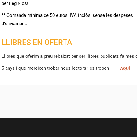
MODALTITLE))
per llegir-los!
M DE LA LLISTA DE DESITJOS
R A DESAR ELS PRODUCTES A LA VOSTRA LLISTA DE DESITJOS, HEU DE
S MEVES LLISTES DE DESITJOS
** Comanda mínima de 50 euros, IVA inclòs, sense les despeses
CONFIRMMESSAGE))
NNECTAR-VOS.
d’enviament.
add_circle_outline
CREAR UNA LLISTA NO
((CANCELTEXT))
((MODALDELETETEXT))
LLIBRES EN OFERTA
CANCEL·LAR
CONNECTAR-SE
CANCEL·LAR
CREAR UNA LLISTA DE DESITJOS
Llibres que oferim a preu rebaixat per ser llibres publicats fa més 
5 anys i que mereixen trobar nous lectors ; es troben
AQUÍ