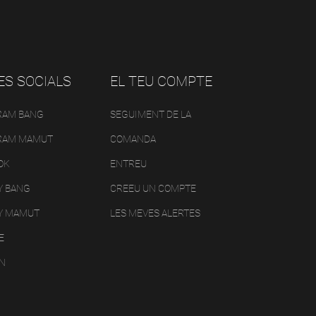
ES SOCIALS
EL TEU COMPTE
RAM BANG
SEGUIMENT DE LA
RAM MAMUT
COMANDA
OK
ENTREU
Y BANG
CREEU UN COMPTE
Y MAMUT
LES MEVES ALERTES
E
IN