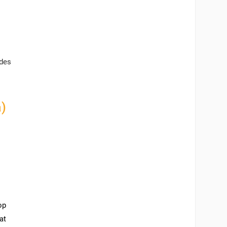
ades
)
op
at