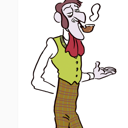
CR
CO