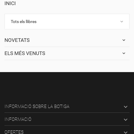
INICI
keyboard_arrow_down
Tots els llibres
NOVETATS
ELS MÉS VENUTS

INFORMACIÓ SOBRE LA BOTIGA

INFORMACIÓ

OFERTES