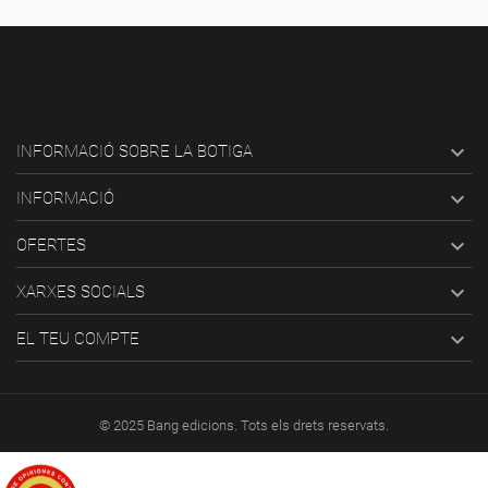

INFORMACIÓ SOBRE LA BOTIGA

INFORMACIÓ

OFERTES

XARXES SOCIALS

EL TEU COMPTE
© 2025 Bang edicions. Tots els drets reservats.