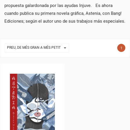
propuesta galardonada por las ayudas Injuve. Es ahora
cuando publica su primera novela gráfica, Astenia, con Bang!
Ediciones; según el autor uno de sus trabajos más especiales.
CREAR UNA LLISTA DE DESITJOS

PREU, DE MÉS GRAN A MÉS PETIT
1
CONNECTAR-SE
((MODALTITLE))
NOM DE LA LLISTA DE DESITJOS
PER A DESAR ELS PRODUCTES A LA VOSTRA LLISTA DE
LES MEVES LLISTES DE DESITJOS
((CONFIRMMESSAGE))
DESITJOS, HEU DE CONNECTAR-VOS.
add_circle_outline
CREAR UNA LLISTA NOVA
((CANCELTEXT))
((MODALDELETETEXT))
CANCEL·LAR
CONNECTAR-SE
CREAR UNA LLISTA DE
CANCEL·LAR
DESITJOS