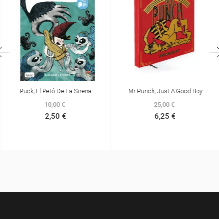
Puck, El Petó De La Sirena
Mr Punch, Just A Good Boy
10,00 €
25,00 €
2,50 €
6,25 €