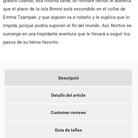
grados cuando, esa misma tarde, un hombre herido le advierta
que el plano de la isla Bimini está escondido en el collar de
Emma Tzampak, y que alguien va a robarlo y le suplica que lo
impida, porque podría suponer el fin del mundo. Así, Norton se
CREAR UNA LLISTA DE DESITJOS
sumerge en una trepidante aventura que le llevará a seguir los
CONNECTAR-SE
pasos de su
héroe favorito.
NOM DE LA LLISTA DE DESITJOS
PER A DESAR ELS PRODUCTES A LA VOSTRA LLISTA DE
LES MEVES LLISTES DE DESITJOS
DESITJOS, HEU DE CONNECTAR-VOS.
add_circle_outline
CREAR UNA LLISTA NOVA
Descripció
CANCEL·LAR
CONNECTAR-SE
CREAR UNA LLISTA DE
CANCEL·LAR
DESITJOS
Detalls del article
Customer reviews
Guia de talles