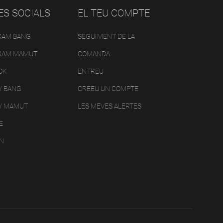
ES SOCIALS
EL TEU COMPTE
RAM BANG
SEGUIMENT DE LA
RAM MAMUT
COMANDA
OK
ENTREU
Y BANG
CREEU UN COMPTE
Y MAMUT
LES MEVES ALERTES
E
IN