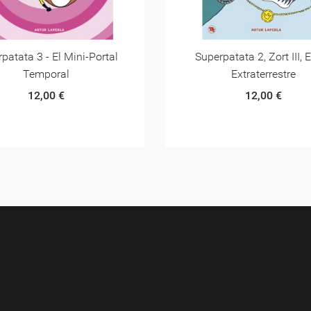
rpatata 2, Zort III, El Rei
Superpatata 1- L'orige
Extraterrestre
Superpatata
12,00 €
12,00 €