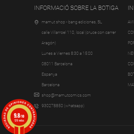
INFORMACIÓ SOBRE LA BOTIGA
I
mamut shop - bang ediciones, SL
AV
calle Villarroel 110, local (cruce con carrer
CO
Aragón)
PO
Lunes a Viernes 8:30 a 15:00
NE
08011 Barcelona
CO
Espanya
BOT
Barcelona
MA
shop@mamutcomics.com
930278850 (whatsapp)
9.8
/10
126 notas