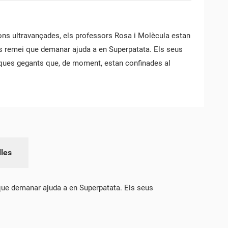
ions ultravançades, els professors Rosa i Molècula estan
s remei que demanar ajuda a en Superpatata. Els seus
ques gegants que, de moment, estan confinades al
VA
lles
 que demanar ajuda a en Superpatata. Els seus