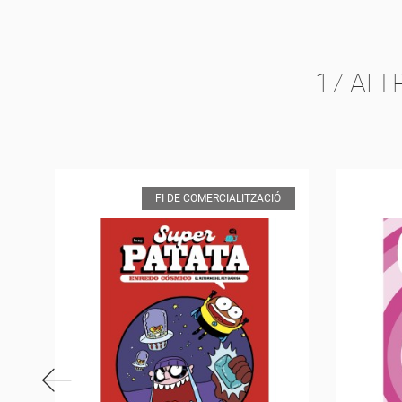
17 ALT
Ó
FI DE COMERCIALITZACIÓ