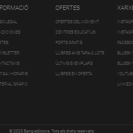
NFORMACIÓ
OFERTES
XARX
ISO LEGAL
OFERTES DEL MOMENT
INSTAG
NDICIONES
CENTRES EDUCATIUS
INSTAG
RTES
PORTS GRATIS
FACEBO
WSLETTER
LLIBRES AMB TARA & LOTS
BLUESK
NTACTA'NS
ÚLTIMS EXEMPLARS
BLUESK
IGA I HORARIS
LLIBRES EN OFERTA
YOUTUB
TERIAL GRÀFIC
LINKED
© 2025 Bang edicions. Tots els drets reservats.