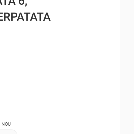
TA 6,
ERPATATA
: NOU