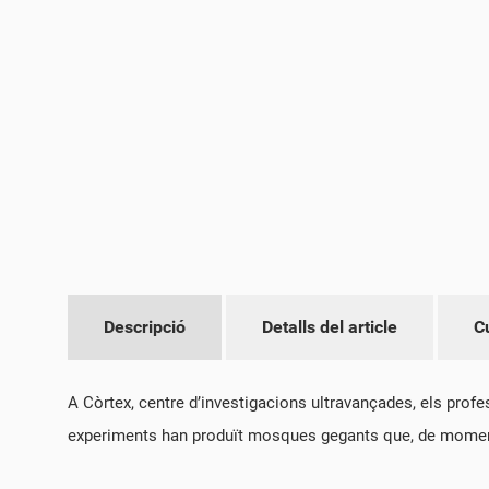
CR
CO
NO
PE
LE
CO
Descripció
Detalls del article
C
A Còrtex, centre d’investigacions ultravançades, els pro
experiments han produït mosques gegants que, de moment,