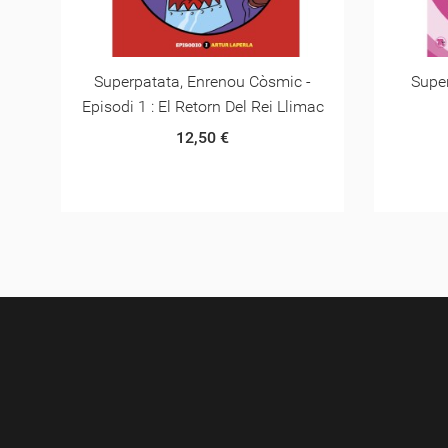
Superpatata 3 - El Mini-Portal
Supe
ac
Temporal
12,00 €