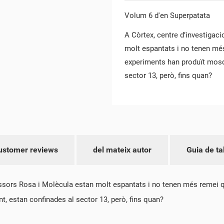
Volum 6 d'en Superpatata
A Còrtex, centre d’investigac
molt espantats i no tenen mé
experiments han produït mos
sector 13, però, fins quan?
EAR UNA LLISTA DE DESITJOS
NNECTAR-SE
M DE LA LLISTA DE DESITJOS
R A DESAR ELS PRODUCTES A LA VOSTRA LLISTA DE DESITJOS, HEU DE
S MEVES LLISTES DE DESITJOS
NNECTAR-VOS.
add_circle_outline
CREAR UNA LLISTA NO
ustomer reviews
del mateix autor
Guia de ta
CANCEL·LAR
CONNECTAR-SE
CANCEL·LAR
CREAR UNA LLISTA DE DESITJOS
fessors Rosa i Molècula estan molt espantats i no tenen més remei
 estan confinades al sector 13, però, fins quan?