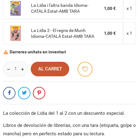
La Lídia i l'altra banda Idioma-
1,00 €
x 1
CATALÀ Estat-AMB TARA
La Lídia 2 - El regne de Munh
1,00 €
x 1
Idioma-CATALÀ Estat-AMB TARA
Darreres unitats en inventari

AL CARRET
La colección de Lidia del 1 al 2 con un descuento especial.
CREAR UNA LLISTA DE DESITJOS
Libros de devolución de librerías, con una tara (etiqueta, golpe o
CONNECTAR-SE
mancha) pero en perfecto estado para su lectura.