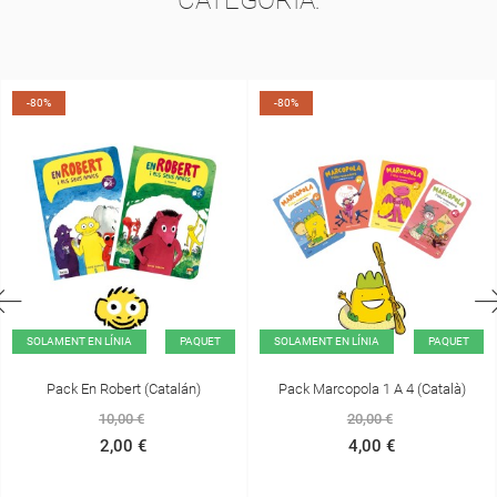
CATEGORIA:
-80%
-80%
SOLAMENT EN LÍNIA
PAQUET
SOLAMENT EN LÍNIA
PAQUET
Pack Marcopola 1 A 4 (català)
Pack Matías Y Cafecito
20,00 €
13,00 €
4,00 €
2,60 €