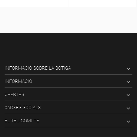

INFORMACIÓ SOBRE LA BOTIGA

INFORMACIÓ

OFERTES

XARXES SOCIALS

EL TEU COMPTE