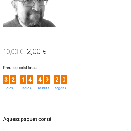
2,00 €
10,00 €
Preu especial fins a
3
2
1
4
4
9
2
0
:
:
:
dies
hores
minuts
segons
Aquest paquet conté