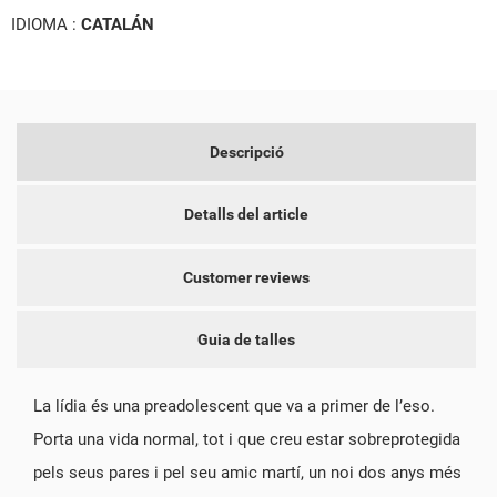
NOM DE LA LLISTA DE DESITJOS
IDIOMA :
CATALÁN
PER A DESAR ELS PRODUCTES A LA VOSTRA LLISTA DE
LES MEVES LLISTES DE DESITJOS
DESITJOS, HEU DE CONNECTAR-VOS.
add_circle_outline
CREAR UNA LLISTA NOVA
CANCEL·LAR
CONNECTAR-SE
CREAR UNA LLISTA DE
CANCEL·LAR
Descripció
DESITJOS
Detalls del article
Customer reviews
Guia de talles
La lídia és una preadolescent que va a primer de l’eso.
Porta una vida normal, tot i que creu estar sobreprotegida
pels seus pares i pel seu amic martí, un noi dos anys més